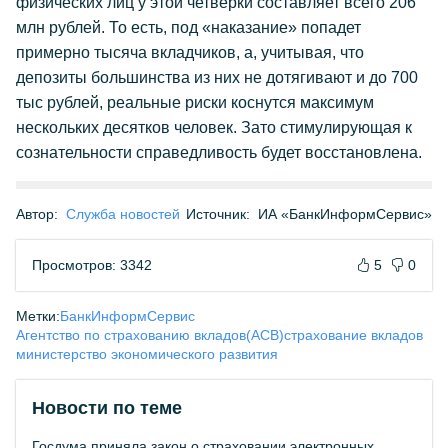
физических лиц у этой четверки составляет всего 206
млн рублей. То есть, под «наказание» попадет
примерно тысяча вкладчиков, а, учитывая, что
депозиты большинства из них не дотягивают и до 700
тыс рублей, реальные риски коснутся максимум
нескольких десятков человек. Зато стимулирующая к
сознательности справедливость будет восстановлена.
Автор:
Служба новостей
Источник:
ИА «БанкИнформСервис»
Просмотров: 3342
5
0
Метки:
БанкИнформСервис
Агентство по страхованию вкладов(АСВ)
страхование вкладов
министерство экономического развития
Новости по теме
Госдума приняла закон о страховании электронных