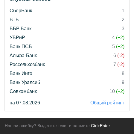
СберБанк
1
ВТБ
2
ББР Банк
3
УБРиР
4
(+2)
Банк ПСБ
5
(+2)
Альфа-Банк
6
(-2)
Россельхозбанк
7
(-2)
Банк Инго
8
Банк Уралсиб
9
Совкомбанк
10
(+2)
на 07.08.2026
Общий рейтинг
Нашли ошибку? Выделите текст и нажмите
Ctrl+Enter