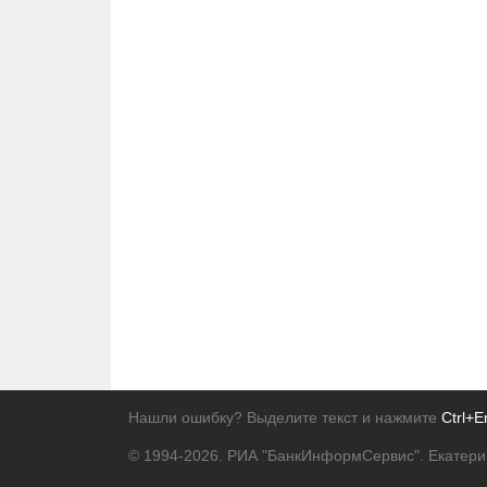
Нашли ошибку? Выделите текст и нажмите
Ctrl+E
© 1994-2026.
РИА "БанкИнформСервис". Екатери