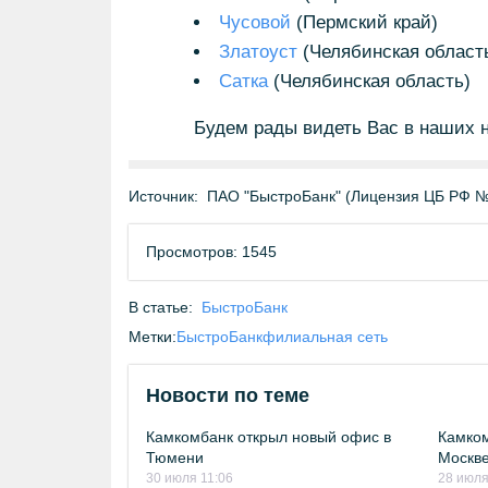
Чусовой
(Пермский край)
Златоуст
(Челябинская област
Сатка
(Челябинская область)
Будем рады видеть Вас в наших 
Источник:
ПАО "БыстроБанк" (Лицензия ЦБ РФ №
Просмотров: 1545
В статье:
БыстроБанк
Метки:
БыстроБанк
филиальная сеть
Новости по теме
Камкомбанк открыл новый офис в
Камком
Тюмени
Москв
30 июля 11:06
28 июля