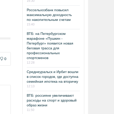
16:30
Россельхозбанк повысил
максимальную доходность
по накопительным счетам
15:40
ВТБ: на Петербургском
марафоне «Пушкин -
Петербург» появится новая
беговая трасса для
профессиональных
спортсменов
0
12:28
Среднеуральск и Ирбит вошли
в список городов, где доступна
семейная ипотека на вторичку
12:13
ВТБ: россияне увеличивают
расходы на спорт и здоровый
образ жизни
11:50