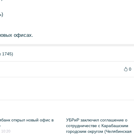
ь)
новых офисах.
 1745)
0
банк открыл новый офис в
УБРиР заключил соглашение о
е
сотрудничестве с Карабашским
городским округом (Челябинская
 10:20