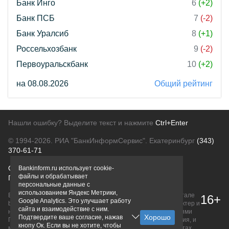
Банк Инго
6
(+2)
Банк ПСБ
7
(-2)
Банк Уралсиб
8
(+1)
Россельхозбанк
9
(-2)
Первоуральскбанк
10
(+2)
на 08.08.2026
Общий рейтинг
Нашли ошибку? Выделите текст и нажмите
Ctrl+Enter
© 1994-2026.
РИА "БанкИнформСервис". Екатеринбург
(343)
370-61-71
О проекте
Политика конфиденциальности
Bankinform.ru использует cookie-
файлы и обрабатывает
Правовая информация
Для рекламодателей
персональные данные с
использованием Яндекс Метрики,
Вся информация о продуктах банков, размещенная на портале
16+
Google Analytics. Это улучшает работу
bankinform.ru, носит исключительно ознакомительный характер и
сайта и взаимодействие с ним.
не является публичной офертой, определяемой положениями
Подтвердите ваше согласие, нажав
ГК РФ. Информация не содержит точного и полного описания, и
кнопу Ок. Если вы не хотите, чтобы
может быть изменена. Конечные условия уточняйте на сайтах