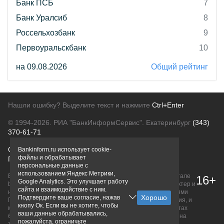
Банк ПСБ
7
Банк Уралсиб
8
Россельхозбанк
9
Первоуральскбанк
10
на 09.08.2026
Общий рейтинг
Нашли ошибку? Выделите текст и нажмите
Ctrl+Enter
© 1994-2026.
РИА "БанкИнформСервис". Екатеринбург
(343)
370-61-71
О проекте
Политика конфиденциальности
Bankinform.ru использует cookie-
файлы и обрабатывает
Правовая информация
Для рекламодателей
персональные данные с
использованием Яндекс Метрики,
Вся информация о продуктах банков, размещенная на портале
16+
Google Analytics. Это улучшает работу
bankinform.ru, носит исключительно ознакомительный характер и
сайта и взаимодействие с ним.
не является публичной офертой, определяемой положениями
Подтвердите ваше согласие, нажав
ГК РФ. Информация не содержит точного и полного описания, и
кнопу Ок. Если вы не хотите, чтобы
может быть изменена. Конечные условия уточняйте на сайтах
ваши данные обрабатывались,
банков или при личном обращении. Исключительное право на
пожалуйста, ограничьте