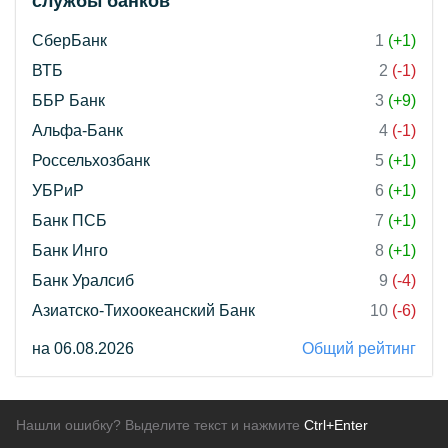
службы банков"
СберБанк
1
(+1)
ВТБ
2
(-1)
ББР Банк
3
(+9)
Альфа-Банк
4
(-1)
Россельхозбанк
5
(+1)
УБРиР
6
(+1)
Банк ПСБ
7
(+1)
Банк Инго
8
(+1)
Банк Уралсиб
9
(-4)
Азиатско-Тихоокеанский Банк
10
(-6)
на 06.08.2026
Общий рейтинг
Нашли ошибку? Выделите текст и нажмите
Ctrl+Enter