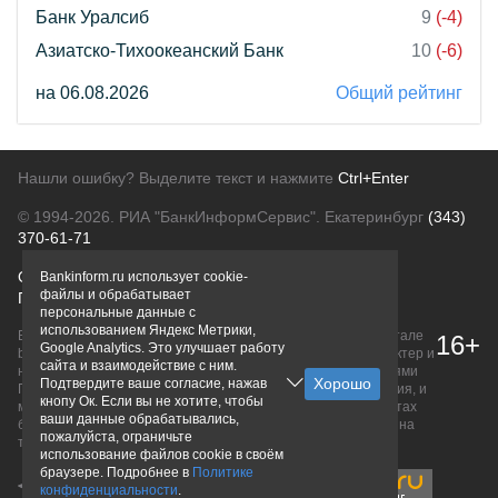
Банк Уралсиб
9
(-4)
Азиатско-Тихоокеанский Банк
10
(-6)
на 06.08.2026
Общий рейтинг
Нашли ошибку? Выделите текст и нажмите
Ctrl+Enter
© 1994-2026.
РИА "БанкИнформСервис". Екатеринбург
(343)
370-61-71
О проекте
Политика конфиденциальности
Bankinform.ru использует cookie-
файлы и обрабатывает
Правовая информация
Для рекламодателей
персональные данные с
использованием Яндекс Метрики,
Вся информация о продуктах банков, размещенная на портале
16+
Google Analytics. Это улучшает работу
bankinform.ru, носит исключительно ознакомительный характер и
сайта и взаимодействие с ним.
не является публичной офертой, определяемой положениями
Подтвердите ваше согласие, нажав
ГК РФ. Информация не содержит точного и полного описания, и
кнопу Ок. Если вы не хотите, чтобы
может быть изменена. Конечные условия уточняйте на сайтах
ваши данные обрабатывались,
банков или при личном обращении. Исключительное право на
пожалуйста, ограничьте
товарные знаки принадлежит их правообладателям.
использование файлов cookie в своём
браузере. Подробнее в
Политике
конфиденциальности
.