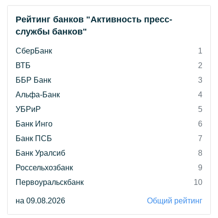
Рейтинг банков "Активность пресс-
службы банков"
СберБанк
1
ВТБ
2
ББР Банк
3
Альфа-Банк
4
УБРиР
5
Банк Инго
6
Банк ПСБ
7
Банк Уралсиб
8
Россельхозбанк
9
Первоуральскбанк
10
на 09.08.2026
Общий рейтинг