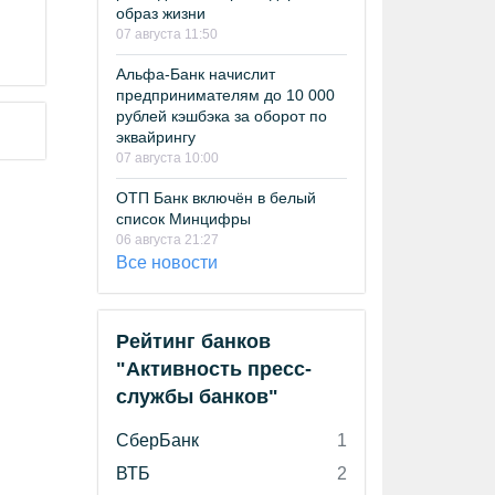
образ жизни
07 августа 11:50
Альфа-Банк начислит
предпринимателям до 10 000
рублей кэшбэка за оборот по
эквайрингу
07 августа 10:00
ОТП Банк включён в белый
список Минцифры
06 августа 21:27
Все новости
Рейтинг банков
"Активность пресс-
службы банков"
СберБанк
1
ВТБ
2