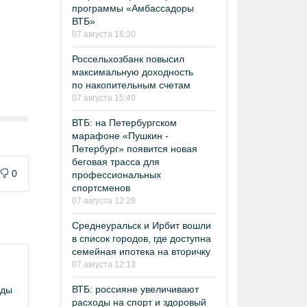
программы «Амбассадоры
ВТБ»
07 августа 16:30
Россельхозбанк повысил
максимальную доходность
по накопительным счетам
07 августа 15:40
ВТБ: на Петербургском
марафоне «Пушкин -
Петербург» появится новая
беговая трасса для
0
профессиональных
спортсменов
07 августа 12:28
Среднеуральск и Ирбит вошли
в список городов, где доступна
семейная ипотека на вторичку
07 августа 12:13
ВТБ: россияне увеличивают
оды
расходы на спорт и здоровый