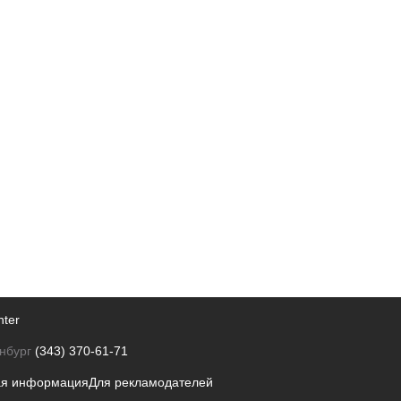
nter
нбург
(343) 370-61-71
ая информация
Для рекламодателей