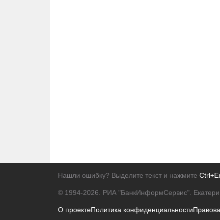
Нашли ошибку? Выделите текст и нажмите
Ctrl+E
© 1994-2026.
РИА "БанкИнформСервис". Екатери
О проекте
Политика конфиденциальности
Правов