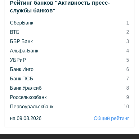
Рейтинг банков "Активность пресс-
службы банков"
СберБанк
1
ВТБ
2
ББР Банк
3
Альфа-Банк
4
УБРиР
5
Банк Инго
6
Банк ПСБ
7
Банк Уралсиб
8
Россельхозбанк
9
Первоуральскбанк
10
на 09.08.2026
Общий рейтинг