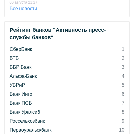
06 августа 21:27
Все новости
Рейтинг банков "Активность пресс-
службы банков"
СберБанк
1
ВТБ
2
ББР Банк
3
Альфа-Банк
4
УБРиР
5
Банк Инго
6
Банк ПСБ
7
Банк Уралсиб
8
Россельхозбанк
9
Первоуральскбанк
10