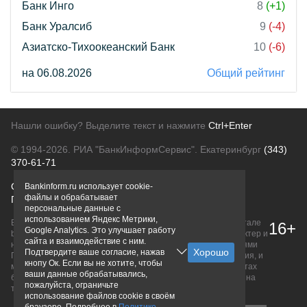
Банк Инго
8
(+1)
Банк Уралсиб
9
(-4)
Азиатско-Тихоокеанский Банк
10
(-6)
на 06.08.2026
Общий рейтинг
Нашли ошибку? Выделите текст и нажмите
Ctrl+Enter
© 1994-2026.
РИА "БанкИнформСервис". Екатеринбург
(343)
370-61-71
О проекте
Политика конфиденциальности
Bankinform.ru использует cookie-
файлы и обрабатывает
Правовая информация
Для рекламодателей
персональные данные с
использованием Яндекс Метрики,
Вся информация о продуктах банков, размещенная на портале
16+
Google Analytics. Это улучшает работу
bankinform.ru, носит исключительно ознакомительный характер и
сайта и взаимодействие с ним.
не является публичной офертой, определяемой положениями
Подтвердите ваше согласие, нажав
ГК РФ. Информация не содержит точного и полного описания, и
кнопу Ок. Если вы не хотите, чтобы
может быть изменена. Конечные условия уточняйте на сайтах
ваши данные обрабатывались,
банков или при личном обращении. Исключительное право на
пожалуйста, ограничьте
товарные знаки принадлежит их правообладателям.
использование файлов cookie в своём