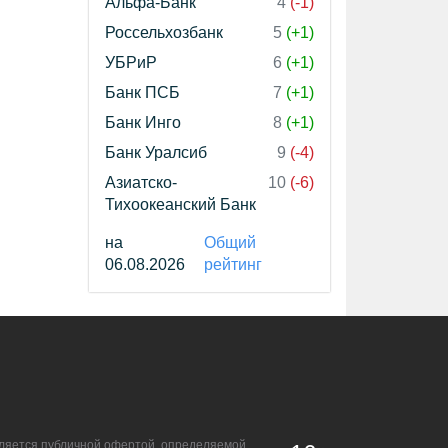
Альфа-Банк
4
(-1)
Россельхозбанк
5
(+1)
УБРиР
6
(+1)
Банк ПСБ
7
(+1)
Банк Инго
8
(+1)
Банк Уралсиб
9
(-4)
Азиатско-
10
(-6)
Тихоокеанский Банк
на
Общий
06.08.2026
рейтинг
является публичной офертой, определяемой