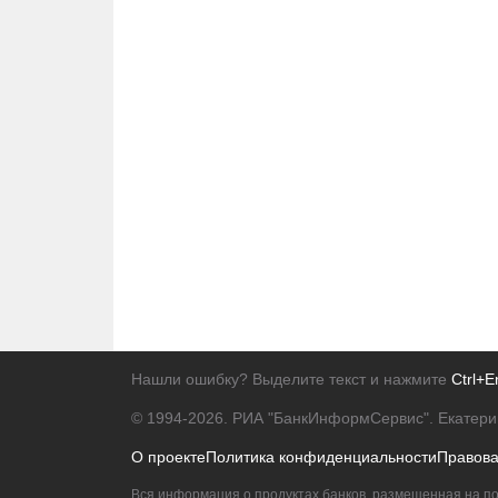
Нашли ошибку? Выделите текст и нажмите
Ctrl+E
© 1994-2026.
РИА "БанкИнформСервис". Екатери
О проекте
Политика конфиденциальности
Правов
Вся информация о продуктах банков, размещенная на по