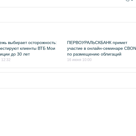
жь выбирает осторожность:
ПЕРВОУРАЛЬСКБАНК примет
вестируют клиенты ВТБ Мои
участие в онлайн-семинаре CBO
иции до 30 лет
по размещению облигаций
 12:32
16 июня 10:00