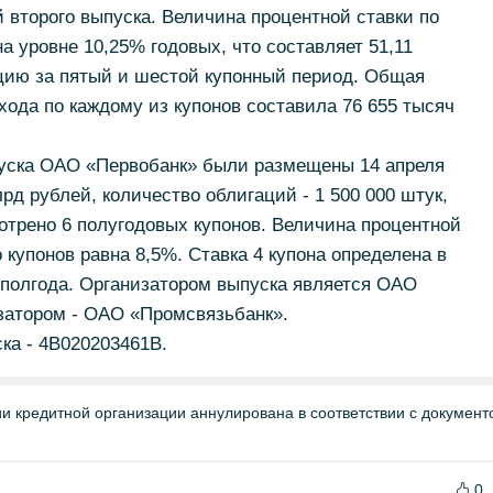
второго выпуска. Величина процентной ставки по
а уровне 10,25% годовых, что составляет 51,11
цию за пятый и шестой купонный период. Общая
ода по каждому из купонов составила 76 655 тысяч
уска ОАО «Первобанк» были размещены 14 апреля
лрд рублей, количество облигаций - 1 500 000 штук,
мотрено 6 полугодовых купонов. Величина процентной
о купонов равна 8,5%. Ставка 4 купона определена в
 полгода. Организатором выпуска является ОАО
затором - ОАО «Промсвязьбанк».
а - 4B020203461В.
ии кредитной организации аннулирована в соответствии с докумен
0