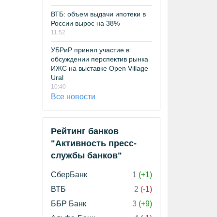
ВТБ: объем выдачи ипотеки в
России вырос на 38%
11:52
УБРиР принял участие в
обсуждении перспектив рынка
ИЖС на выставке Open Village
Ural
10:40
Все новости
Рейтинг банков
"Активность пресс-
службы банков"
СберБанк
1
(+1)
ВТБ
2
(-1)
ББР Банк
3
(+9)