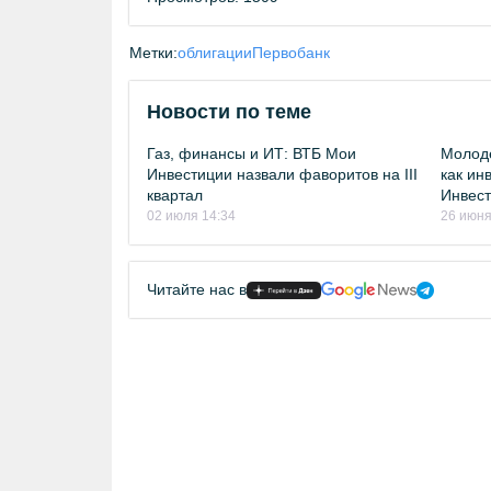
Метки:
облигации
Первобанк
Новости по теме
Газ, финансы и ИТ: ВТБ Мои
Молоде
Инвестиции назвали фаворитов на III
как ин
квартал
Инвест
02 июля 14:34
26 июня
Читайте нас в