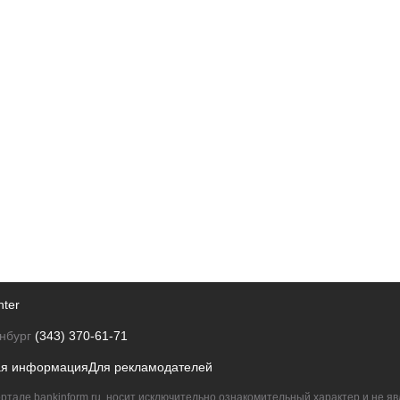
nter
нбург
(343) 370-61-71
ая информация
Для рекламодателей
ртале bankinform.ru, носит исключительно ознакомительный характер и не 