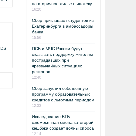
на вторичное жилье в ипотеку
16:20
Сбер приглашает студентов из
Екатеринбурга в амбассадоры
банка
15:56
NDS
ПСБ и МЧС России будут
оказывать поддержку жителям
пострадавших при
чрезвычайных ситуациях
регионов
12:40
Сбер запустил собственную
программу образовательных
кредитов с льготным периодом
12:33
Исследование ВТБ:
ежемесячная смена категорий
кешбэка создает волны спроса
12:14