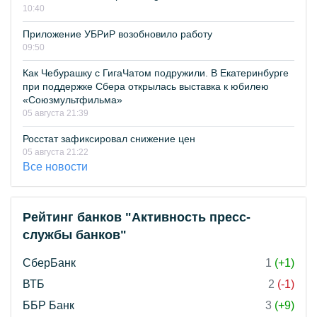
10:40
Приложение УБРиР возобновило работу
09:50
Как Чебурашку с ГигаЧатом подружили. В Екатеринбурге
при поддержке Сбера открылась выставка к юбилею
«Союзмультфильма»
05 августа 21:39
Росстат зафиксировал снижение цен
05 августа 21:22
Все новости
Рейтинг банков "Активность пресс-
службы банков"
СберБанк
1
(+1)
ВТБ
2
(-1)
ББР Банк
3
(+9)