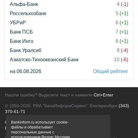
Альфа-Банк
4
(-1)
Россельхозбанк
5
(+1)
УБРиР
6
(+1)
Банк ПСБ
7
(+1)
Банк Инго
8
(+1)
Банк Уралсиб
9
(-4)
Азиатско-Тихоокеанский Банк
10
(-6)
на 06.08.2026
Общий рейтинг
Нашли ошибку? Выделите текст и нажмите
Ctrl+Enter
© 1994-2026.
РИА "БанкИнформСервис". Екатеринбург
(343)
370-61-71
О проекте
Политика конфиденциальности
Bankinform.ru использует cookie-
файлы и обрабатывает
Правовая информация
Для рекламодателей
персональные данные с
использованием Яндекс Метрики,