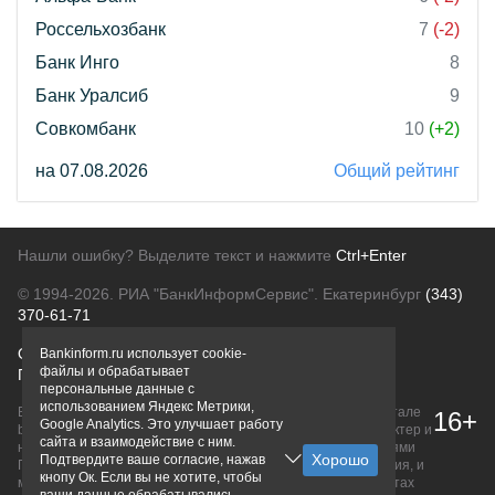
Россельхозбанк
7
(-2)
Банк Инго
8
Банк Уралсиб
9
Совкомбанк
10
(+2)
на 07.08.2026
Общий рейтинг
Нашли ошибку? Выделите текст и нажмите
Ctrl+Enter
© 1994-2026.
РИА "БанкИнформСервис". Екатеринбург
(343)
370-61-71
О проекте
Политика конфиденциальности
Bankinform.ru использует cookie-
файлы и обрабатывает
Правовая информация
Для рекламодателей
персональные данные с
использованием Яндекс Метрики,
Вся информация о продуктах банков, размещенная на портале
16+
Google Analytics. Это улучшает работу
bankinform.ru, носит исключительно ознакомительный характер и
сайта и взаимодействие с ним.
не является публичной офертой, определяемой положениями
Подтвердите ваше согласие, нажав
ГК РФ. Информация не содержит точного и полного описания, и
кнопу Ок. Если вы не хотите, чтобы
может быть изменена. Конечные условия уточняйте на сайтах