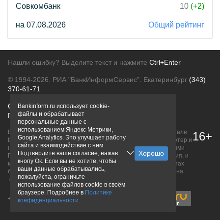
Совкомбанк
10
(+2)
на 07.08.2026
Общий рейтинг
Нашли ошибку? Выделите текст и нажмите
Ctrl+Enter
© 1994-2026.
РИА "БанкИнформСервис". Екатеринбург
(343)
370-61-71
О проекте
Политика конфиденциальности
Bankinform.ru использует cookie-
файлы и обрабатывает
Правовая информация
Для рекламодателей
персональные данные с
использованием Яндекс Метрики,
Вся информация о продуктах банков, размещенная на портале
16+
Google Analytics. Это улучшает работу
bankinform.ru, носит исключительно ознакомительный характер и
сайта и взаимодействие с ним.
не является публичной офертой, определяемой положениями
Подтвердите ваше согласие, нажав
ГК РФ. Информация не содержит точного и полного описания, и
кнопу Ок. Если вы не хотите, чтобы
может быть изменена. Конечные условия уточняйте на сайтах
ваши данные обрабатывались,
банков или при личном обращении. Исключительное право на
пожалуйста, ограничьте
товарные знаки принадлежит их правообладателям.
использование файлов cookie в своём
браузере. Подробнее в
Политике
конфиденциальности
.