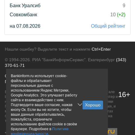
Банк Уралсиб
9
Совкомбанк
10
(+2)
на 07.08.2026
Общий рейтинг
Нашли ошибку? Выделите текст и нажмите
Ctrl+Enter
© 1994-2026.
РИА "БанкИнформСервис". Екатеринбург
(343)
370-61-71
О проекте
Политика конфиденциальности
Bankinform.ru использует cookie-
файлы и обрабатывает
Правовая информация
Для рекламодателей
персональные данные с
использованием Яндекс Метрики,
Вся информация о продуктах банков, размещенная на портале
16+
Google Analytics. Это улучшает работу
bankinform.ru, носит исключительно ознакомительный характер и
сайта и взаимодействие с ним.
не является публичной офертой, определяемой положениями
Подтвердите ваше согласие, нажав
ГК РФ. Информация не содержит точного и полного описания, и
кнопу Ок. Если вы не хотите, чтобы
может быть изменена. Конечные условия уточняйте на сайтах
ваши данные обрабатывались,
банков или при личном обращении. Исключительное право на
пожалуйста, ограничьте
товарные знаки принадлежит их правообладателям.
использование файлов cookie в своём
браузере. Подробнее в
Политике
конфиденциальности
.