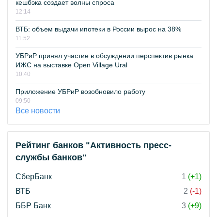
кешбэка создает волны спроса
12:14
ВТБ: объем выдачи ипотеки в России вырос на 38%
11:52
УБРиР принял участие в обсуждении перспектив рынка
ИЖС на выставке Open Village Ural
10:40
Приложение УБРиР возобновило работу
09:50
Все новости
Рейтинг банков "Активность пресс-
службы банков"
СберБанк
1
(+1)
ВТБ
2
(-1)
ББР Банк
3
(+9)