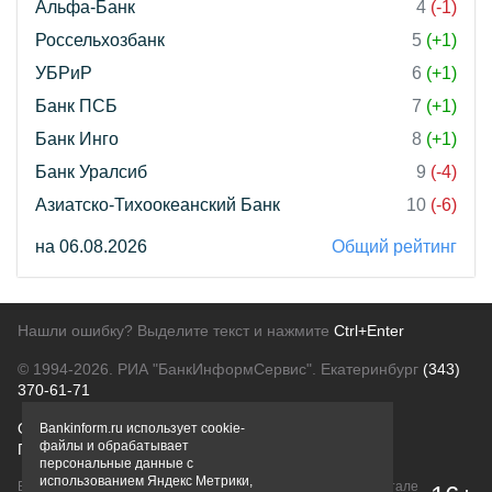
Альфа-Банк
4
(-1)
Россельхозбанк
5
(+1)
УБРиР
6
(+1)
Банк ПСБ
7
(+1)
Банк Инго
8
(+1)
Банк Уралсиб
9
(-4)
Азиатско-Тихоокеанский Банк
10
(-6)
на 06.08.2026
Общий рейтинг
Нашли ошибку? Выделите текст и нажмите
Ctrl+Enter
© 1994-2026.
РИА "БанкИнформСервис". Екатеринбург
(343)
370-61-71
О проекте
Политика конфиденциальности
Bankinform.ru использует cookie-
файлы и обрабатывает
Правовая информация
Для рекламодателей
персональные данные с
использованием Яндекс Метрики,
Вся информация о продуктах банков, размещенная на портале