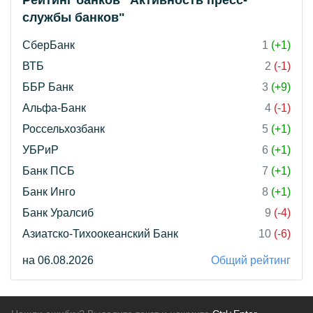
Рейтинг банков "Активность пресс-
службы банков"
СберБанк
1
(+1)
ВТБ
2
(-1)
ББР Банк
3
(+9)
Альфа-Банк
4
(-1)
Россельхозбанк
5
(+1)
УБРиР
6
(+1)
Банк ПСБ
7
(+1)
Банк Инго
8
(+1)
Банк Уралсиб
9
(-4)
Азиатско-Тихоокеанский Банк
10
(-6)
на 06.08.2026
Общий рейтинг