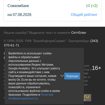
Совкомбанк
10
(+2)
на 07.08.2026
Общий рейтинг
Нашли ошибку? Выделите текст и нажмите
Ctrl+Enter
© 1994-2026.
РИА "БанкИнформСервис". Екатеринбург
(343)
370-61-71
О проекте
Политика конфиденциальности
Bankinform.ru использует cookie-
файлы и обрабатывает
Правовая информация
Для рекламодателей
персональные данные с
использованием Яндекс Метрики,
Вся информация о продуктах банков, размещенная на портале
16+
Google Analytics. Это улучшает работу
bankinform.ru, носит исключительно ознакомительный характер и
сайта и взаимодействие с ним.
не является публичной офертой, определяемой положениями
Подтвердите ваше согласие, нажав
ГК РФ. Информация не содержит точного и полного описания, и
кнопу Ок. Если вы не хотите, чтобы
может быть изменена. Конечные условия уточняйте на сайтах
ваши данные обрабатывались,
банков или при личном обращении. Исключительное право на
пожалуйста, ограничьте
товарные знаки принадлежит их правообладателям.
использование файлов cookie в своём
браузере. Подробнее в
Политике
конфиденциальности
.