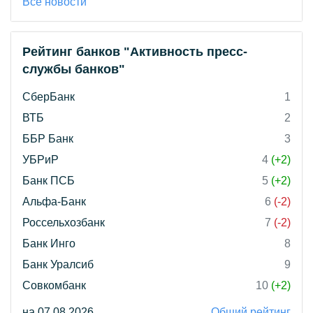
Все новости
Рейтинг банков "Активность пресс-
службы банков"
СберБанк
1
ВТБ
2
ББР Банк
3
УБРиР
4
(+2)
Банк ПСБ
5
(+2)
Альфа-Банк
6
(-2)
Россельхозбанк
7
(-2)
Банк Инго
8
Банк Уралсиб
9
Совкомбанк
10
(+2)
на 07.08.2026
Общий рейтинг