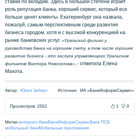
ставки по вкладам. Здесь в большей степени играет
роль репутация банка, хороший сервис, который все
больше ценят клиенты. Екатеринбург она назвала,
пожалуй, самым перспективным среди развития
бизнеса городом, хотя и с высокой конкуренцией на
рынке банковских услуг.
«Уральский филиал у
руководства банка на хорошем счету, в том числе хорошее
развитие бизнеса - это заслуга управляющего Уральским
, - отметила Елена
филиалом Виктора Новоселова»
Махота.
Автор:
Юлия Зиберт
Источник:
ИА «БанкИнформСервис»
Просмотров: 2552
1
0
Метки:
интернет-банк
БанкИнформСервис
Банк ПСБ
мобильный банк
Мобильные приложения