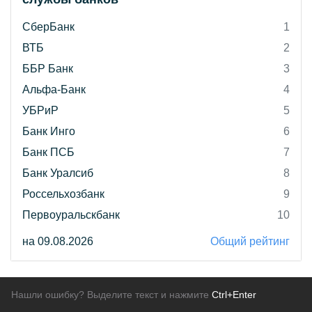
СберБанк
1
ВТБ
2
ББР Банк
3
Альфа-Банк
4
УБРиР
5
Банк Инго
6
Банк ПСБ
7
Банк Уралсиб
8
Россельхозбанк
9
Первоуральскбанк
10
на 09.08.2026
Общий рейтинг
Нашли ошибку? Выделите текст и нажмите
Ctrl+Enter