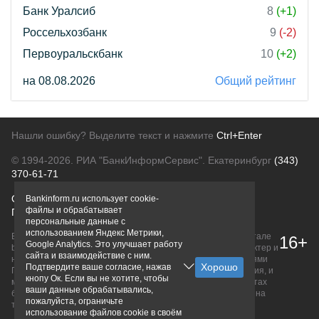
Банк Уралсиб
8
(+1)
Россельхозбанк
9
(-2)
Первоуральскбанк
10
(+2)
на 08.08.2026
Общий рейтинг
Нашли ошибку? Выделите текст и нажмите
Ctrl+Enter
© 1994-2026.
РИА "БанкИнформСервис". Екатеринбург
(343)
370-61-71
О проекте
Политика конфиденциальности
Bankinform.ru использует cookie-
файлы и обрабатывает
Правовая информация
Для рекламодателей
персональные данные с
использованием Яндекс Метрики,
Вся информация о продуктах банков, размещенная на портале
16+
Google Analytics. Это улучшает работу
bankinform.ru, носит исключительно ознакомительный характер и
сайта и взаимодействие с ним.
не является публичной офертой, определяемой положениями
Подтвердите ваше согласие, нажав
ГК РФ. Информация не содержит точного и полного описания, и
кнопу Ок. Если вы не хотите, чтобы
может быть изменена. Конечные условия уточняйте на сайтах
ваши данные обрабатывались,
банков или при личном обращении. Исключительное право на
пожалуйста, ограничьте
товарные знаки принадлежит их правообладателям.
использование файлов cookie в своём