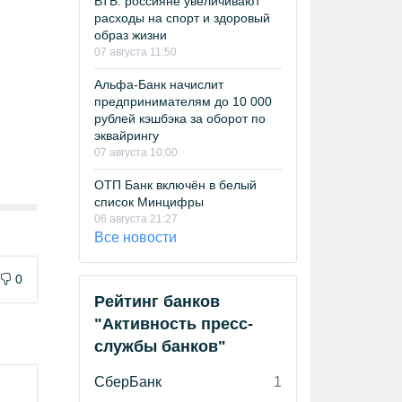
ВТБ: россияне увеличивают
расходы на спорт и здоровый
образ жизни
07 августа 11:50
Альфа-Банк начислит
предпринимателям до 10 000
рублей кэшбэка за оборот по
эквайрингу
07 августа 10:00
ОТП Банк включён в белый
список Минцифры
06 августа 21:27
Все новости
0
Рейтинг банков
"Активность пресс-
службы банков"
СберБанк
1