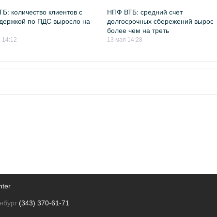
Б: количество клиентов с
НПФ ВТБ: средний счет
держкой по ПДС выросло на
долгосрочных сбережений вырос
более чем на треть
 14:12
13 мая 14:28
nter
нбург
(343) 370-61-71