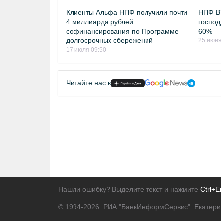
Клиенты Альфа НПФ получили почти
НПФ ВТ
4 миллиарда рублей
господ
софинансирования по Программе
60%
долгосрочных сбережений
25 июня
17 июля 09:50
Читайте нас в
Нашли ошибку? Выделите текст и нажмите
Ctrl+E
© 1994-2026.
РИА "БанкИнформСервис". Екатери