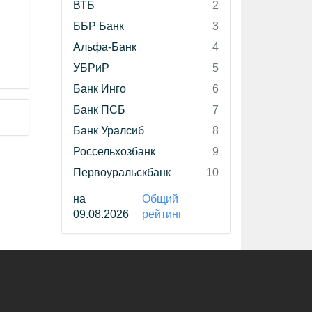
ВТБ
2
ББР Банк
3
Альфа-Банк
4
УБРиР
5
Банк Инго
6
Банк ПСБ
7
Банк Уралсиб
8
Россельхозбанк
9
Первоуральскбанк
10
на
Общий
09.08.2026
рейтинг