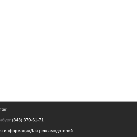
nter
нбург
(343) 370-61-71
ая информация
Для рекламодателей