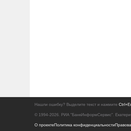
Нашли ошибку? Выделите текст и нажмите
Ctrl+E
© 1994-2026.
РИА "БанкИнформСервис". Екатери
О проекте
Политика конфиденциальности
Правов