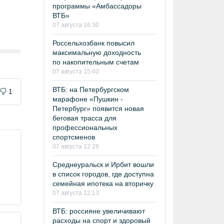
программы «Амбассадоры
ВТБ»
07 августа 16:30
Россельхозбанк повысил
максимальную доходность
по накопительным счетам
07 августа 15:40
ВТБ: на Петербургском
1
марафоне «Пушкин -
Петербург» появится новая
беговая трасса для
профессиональных
спортсменов
07 августа 12:28
Среднеуральск и Ирбит вошли
в список городов, где доступна
семейная ипотека на вторичку
07 августа 12:13
ВТБ: россияне увеличивают
расходы на спорт и здоровый