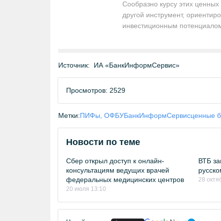
Сообразно курсу этих ценных
другой инструмент, ориенти
инвестиционным потенциалом 
Источник:
ИА «БанкИнформСервис»
Просмотров: 2529
Метки:
ПИФы, ОФБУ
БанкИнформСервис
ценные б
Новости по теме
Сбер открыл доступ к онлайн-
ВТБ за
консультациям ведущих врачей
русско
федеральных медицинских центров
28 октя
20 июля 13:10