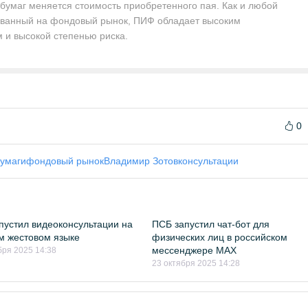
 бумаг меняется стоимость приобретенного пая. Как и любой
рованный на фондовый рынок, ПИФ обладает высоким
и высокой степенью риска.
0
умаги
фондовый рынок
Владимир Зотов
консультации
пустил видеоконсультации на
ПСБ запустил чат-бот для
м жестовом языке
физических лиц в российском
мессенджере MAX
бря 2025 14:38
23 октября 2025 14:28