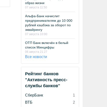
образ жизни
07 августа 11:50
Альфа-Банк начислит
предпринимателям до 10 000
рублей кэшбэка за оборот по
эквайрингу
07 августа 10:00
ОТП Банк включён в белый
список Минцифры
06 августа 21:27
Все новости
Рейтинг банков
"Активность пресс-
службы банков"
СберБанк
1
ВТБ
2