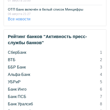
07 августа 10:00
ОТП Банк включён в белый список Минцифры
06 августа 21:27
Все новости
Рейтинг банков "Активность пресс-
службы банков"
СберБанк
1
ВТБ
2
ББР Банк
3
Альфа-Банк
4
УБРиР
5
Банк Инго
6
Банк ПСБ
7
Банк Уралсиб
8