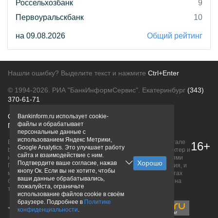
Россельхозбанк
9
Первоуральскбанк
10
на 09.08.2026
Общий рейтинг
Нашли ошибку? Выделите текст и нажмите
Ctrl+Enter
© 1994-2026.
РИА "БанкИнформСервис". Екатеринбург
(343)
370-61-71
О проекте
Политика конфиденциальности
Bankinform.ru использует cookie-
файлы и обрабатывает
Правовая информация
Для рекламодателей
персональные данные с
использованием Яндекс Метрики,
Вся информация о продуктах банков, размещенная на портале
16+
Google Analytics. Это улучшает работу
bankinform.ru, носит исключительно ознакомительный характер и
сайта и взаимодействие с ним.
не является публичной офертой, определяемой положениями
Подтвердите ваше согласие, нажав
ГК РФ. Информация не содержит точного и полного описания, и
кнопу Ок. Если вы не хотите, чтобы
может быть изменена. Конечные условия уточняйте на сайтах
ваши данные обрабатывались,
банков или при личном обращении. Исключительное право на
пожалуйста, ограничьте
товарные знаки принадлежит их правообладателям.
использование файлов cookie в своём
браузере. Подробнее в
Политике
конфиденциальности
.