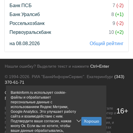
Банк ПСБ
7
(-2)
Банк Уралсиб
8
(+1)
Россельхозбанк
9
(-2)
Первоуральскбанк
10
(+2)
на 08.08.2026
Общий рейтинг
Нашли ошибку? Выделите текст и нажмите
Ctrl+Enter
© 1994-2026.
РИА "БанкИнформСервис". Екатеринбург
(343)
370-61-71
О проекте
Политика конфиденциальности
Bankinform.ru использует cookie-
файлы и обрабатывает
Правовая информация
Для рекламодателей
персональные данные с
использованием Яндекс Метрики,
Вся информация о продуктах банков, размещенная на портале
16+
Google Analytics. Это улучшает работу
bankinform.ru, носит исключительно ознакомительный характер и
сайта и взаимодействие с ним.
не является публичной офертой, определяемой положениями
Подтвердите ваше согласие, нажав
ГК РФ. Информация не содержит точного и полного описания, и
кнопу Ок. Если вы не хотите, чтобы
может быть изменена. Конечные условия уточняйте на сайтах
ваши данные обрабатывались,
банков или при личном обращении. Исключительное право на