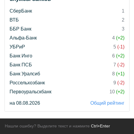
СберБанк
1
ВТБ
2
ББР Банк
3
Альфа-Банк
4
(+2)
УБРиР
5
(-1)
Банк Инго
6
(+2)
Банк ПСБ
7
(-2)
Банк Уралсиб
8
(+1)
Россельхозбанк
9
(-2)
Первоуральскбанк
10
(+2)
на 08.08.2026
Общий рейтинг
Нашли ошибку? Выделите текст и нажмите
Ctrl+Enter