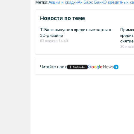
Метки:
Акции и скидки
Ак Барс Банк
О кредитных ка
Новости по теме
Т-Банк выпустил кредитные карты в
Примсо
3D-дизайне
кредит
снятие
03 августа 14:40
30 июля
Читайте нас в