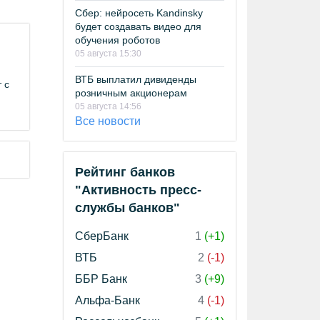
Сбер: нейросеть Kandinsky
будет создавать видео для
обучения роботов
05 августа 15:30
ВТБ выплатил дивиденды
 с
розничным акционерам
05 августа 14:56
Все новости
Рейтинг банков
"Активность пресс-
службы банков"
СберБанк
1
(+1)
ВТБ
2
(-1)
ББР Банк
3
(+9)
Альфа-Банк
4
(-1)