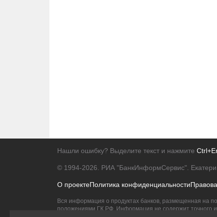
Нашли ошибку? Выделите текст и нажмите
Ctrl+E
© 1994-2026.
РИА "БанкИнформСервис". Екатери
О проекте
Политика конфиденциальности
Правов
Вся информация о продуктах банков, размещенная на по
положениями ГК РФ. Информация не содержит точного и 
Исключительное право на товарные знаки принадлежит 