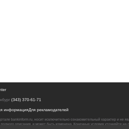
nter
нбург
(343) 370-61-71
ая информация
Для рекламодателей
ртале bankinform.ru, носит исключительно ознакомительный характер и не 
полного описания, и может быть изменена. Конечные условия уточняйте на 
их правообладателям.