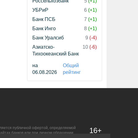
Россельхозбанк
5
(+1)
УБРиР
6
(+1)
Банк ПСБ
7
(+1)
Банк Инго
8
(+1)
Банк Уралсиб
9
(-4)
Азиатско-
10
(-6)
Тихоокеанский Банк
на
Общий
06.08.2026
рейтинг
является публичной офертой, определяемой
16+
сайтах банков или при личном обращении.