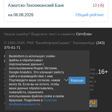
Азиатско-Тихоокеанский Банк
10
(-6)
на 06.08.2026
Общий рейтинг
Нашли ошибку? Выделите текст и нажмите
Ctrl+Enter
© 1994-2026.
РИА "БанкИнформСервис". Екатеринбург
(343)
370-61-71
О проекте
Политика конфиденциальности
Bankinform.ru использует cookie-
файлы и обрабатывает
Правовая информация
Для рекламодателей
персональные данные с
использованием Яндекс Метрики,
Вся информация о продуктах банков, размещенная на портале
16+
Google Analytics. Это улучшает работу
bankinform.ru, носит исключительно ознакомительный характер и
сайта и взаимодействие с ним.
не является публичной офертой, определяемой положениями
Подтвердите ваше согласие, нажав
ГК РФ. Информация не содержит точного и полного описания, и
кнопу Ок. Если вы не хотите, чтобы
может быть изменена. Конечные условия уточняйте на сайтах
ваши данные обрабатывались,
банков или при личном обращении. Исключительное право на
пожалуйста, ограничьте
товарные знаки принадлежит их правообладателям.
использование файлов cookie в своём
браузере. Подробнее в
Политике
конфиденциальности
.