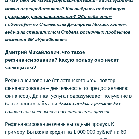
И так, что же такое рефинансирование? Какие кредиты
можно перекредитовать? Как выбрать подходящую
программу рефинансирования? Обо всём этом
побеседуем со Стяжкиным Дмитрием Михайловичем,
ведущим специалистом Отдела розничных продуктов
компании ФК «УралФинанс».
Дмитрий Михайлович, что такое
рефинансирование? Какую пользу оно несет
заемщикам?
Рефинансирование (от латинского «re»- повтор,
финансирование – деятельность по предоставлению
финансов). Данная услуга подразумевает получение в
банке нового займа на
более выгодных условиях для
.
полного или частичного погашения имеющегося
Рефинансирование очень выгодный продукт. К
примеру, Вы взяли кредит на 1 000 000 рублей на 60