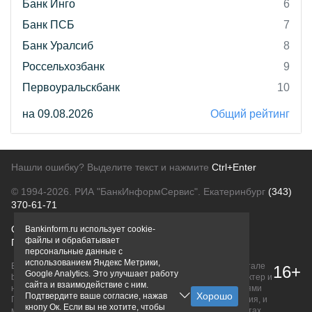
Банк Инго
6
Банк ПСБ
7
Банк Уралсиб
8
Россельхозбанк
9
Первоуральскбанк
10
на 09.08.2026
Общий рейтинг
Нашли ошибку? Выделите текст и нажмите
Ctrl+Enter
© 1994-2026.
РИА "БанкИнформСервис". Екатеринбург
(343)
370-61-71
О проекте
Политика конфиденциальности
Bankinform.ru использует cookie-
файлы и обрабатывает
Правовая информация
Для рекламодателей
персональные данные с
использованием Яндекс Метрики,
Вся информация о продуктах банков, размещенная на портале
16+
Google Analytics. Это улучшает работу
bankinform.ru, носит исключительно ознакомительный характер и
сайта и взаимодействие с ним.
не является публичной офертой, определяемой положениями
Подтвердите ваше согласие, нажав
ГК РФ. Информация не содержит точного и полного описания, и
кнопу Ок. Если вы не хотите, чтобы
может быть изменена. Конечные условия уточняйте на сайтах