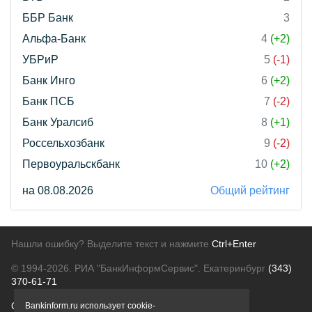
ББР Банк
3
Альфа-Банк
4
(+2)
УБРиР
5
(-1)
Банк Инго
6
(+2)
Банк ПСБ
7
(-2)
Банк Уралсиб
8
(+1)
Россельхозбанк
9
(-2)
Первоуральскбанк
10
(+2)
на 08.08.2026
Общий рейтинг
Нашли ошибку? Выделите текст и нажмите
Ctrl+Enter
© 1994-2026.
РИА "БанкИнформСервис". Екатеринбург
(343)
370-61-71
О проекте
Политика конфиденциальности
Bankinform.ru использует cookie-