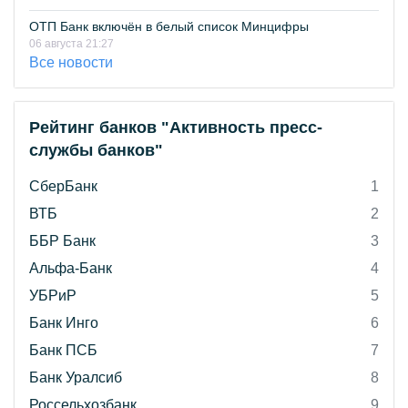
ОТП Банк включён в белый список Минцифры
06 августа 21:27
Все новости
Рейтинг банков "Активность пресс-
службы банков"
СберБанк
1
ВТБ
2
ББР Банк
3
Альфа-Банк
4
УБРиР
5
Банк Инго
6
Банк ПСБ
7
Банк Уралсиб
8
Россельхозбанк
9