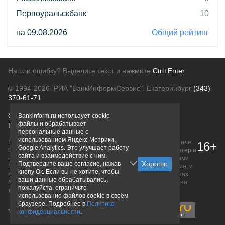
Первоуральскбанк
10
на 09.08.2026
Общий рейтинг
Нашли ошибку? Выделите текст и нажмите
Ctrl+Enter
© 1994-2026.
РИА "БанкИнформСервис". Екатеринбург
(343)
370-61-71
О проекте
Политика конфиденциальности
Bankinform.ru использует cookie-
файлы и обрабатывает
Правовая информация
Для рекламодателей
персональные данные с
использованием Яндекс Метрики,
Вся информация о продуктах банков, размещенная на портале
16+
Google Analytics. Это улучшает работу
bankinform.ru, носит исключительно ознакомительный характер и
сайта и взаимодействие с ним.
не является публичной офертой, определяемой положениями
Подтвердите ваше согласие, нажав
ГК РФ. Информация не содержит точного и полного описания, и
кнопу Ок. Если вы не хотите, чтобы
может быть изменена. Конечные условия уточняйте на сайтах
ваши данные обрабатывались,
банков или при личном обращении. Исключительное право на
пожалуйста, ограничьте
товарные знаки принадлежит их правообладателям.
использование файлов cookie в своём
браузере. Подробнее в
Политике
конфиденциальности
.