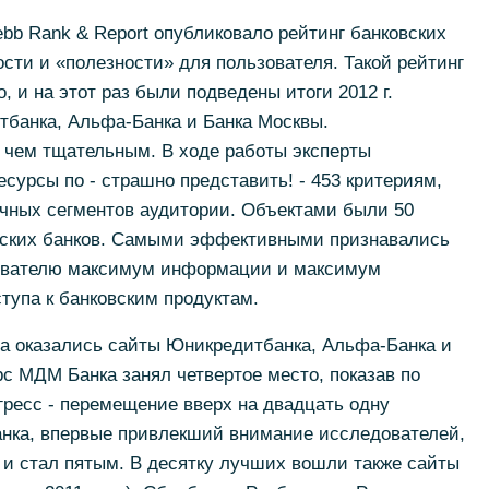
bb Rank & Report опубликовало рейтинг банковских
сти и «полезности» для пользователя. Такой рейтинг
, и на этот раз были подведены итоги 2012 г.
банка, Альфа-Банка и Банка Москвы.
 чем тщательным. В ходе работы эксперты
сурсы по - страшно представить! - 453 критериям,
ных сегментов аудитории. Объектами были 50
йских банков. Самыми эффективными признавались
зователю максимум информации и максимум
тупа к банковским продуктам.
та оказались сайты Юникредитбанка, Альфа-Банка и
с МДМ Банка занял четвертое место, показав по
огресс - перемещение вверх на двадцать одну
анка, впервые привлекший внимание исследователей,
 и стал пятым. В десятку лучших вошли также сайты