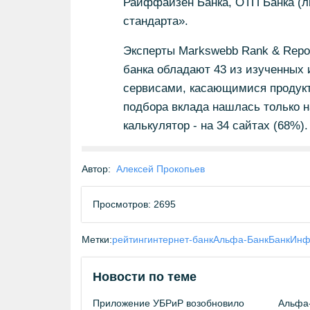
Райффайзен Банка, ОТП Банка (ли
стандарта».
Эксперты Markswebb Rank & Repor
банка обладают 43 из изученных и
сервисами, касающимися продукто
подбора вклада нашлась только н
калькулятор - на 34 сайтах (68%).
Автор:
Алексей Прокопьев
Просмотров: 2695
Метки:
рейтинг
интернет-банк
Альфа-Банк
БанкИнф
Новости по теме
Приложение УБРиР возобновило
Альфа-