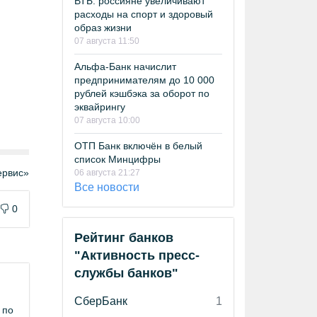
ВТБ: россияне увеличивают
расходы на спорт и здоровый
образ жизни
07 августа 11:50
Альфа-Банк начислит
предпринимателям до 10 000
рублей кэшбэка за оборот по
эквайрингу
07 августа 10:00
ОТП Банк включён в белый
список Минцифры
рвис»
06 августа 21:27
Все новости
0
Рейтинг банков
"Активность пресс-
службы банков"
СберБанк
1
 по