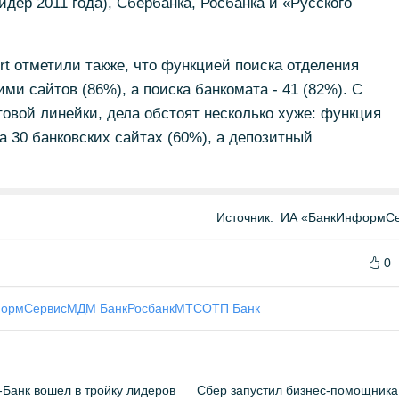
дер 2011 года), Сбербанка, Росбанка и «Русского
t отметили также, что функцией поиска отделения
ми сайтов (86%), а поиска банкомата - 41 (82%). С
вой линейки, дела обстоят несколько хуже: функция
а 30 банковских сайтах (60%), а депозитный
Источник:
ИА «БанкИнформСе
0
ормСервис
МДМ Банк
Росбанк
МТС
ОТП Банк
Банк вошел в тройку лидеров
Сбер запустил бизнес-помощника