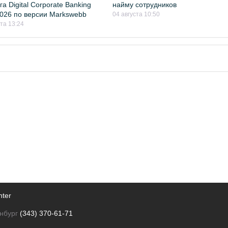
а Digital Corporate Banking
найму сотрудников
026 по версии Markswebb
04 августа 10:50
ста 13:24
nter
нбург
(343) 370-61-71