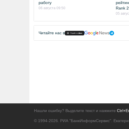
работу
рейтинг
Rank 2
06 августа 09:50
05 авгу
Читайте нас в
Нашли ошибку? Выделите текст и нажмите
Ctrl+E
© 1994-2026.
РИА "БанкИнформСервис". Екатери