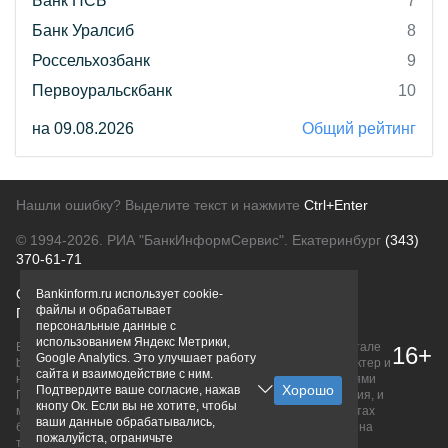
Банк ПСБ
7
Банк Уралсиб
8
Россельхозбанк
9
Первоуральскбанк
10
на 09.08.2026
Общий рейтинг
Нашли ошибку? Выделите текст и нажмите
Ctrl+Enter
© 1994-2026.
РИА "БанкИнформСервис". Екатеринбург
(343)
370-61-71
О проекте
Политика конфиденциальности
Bankinform.ru использует cookie-
файлы и обрабатывает
Правовая информация
Для рекламодателей
персональные данные с
использованием Яндекс Метрики,
Вся информация о продуктах банков, размещенная на портале
16+
Google Analytics. Это улучшает работу
bankinform.ru, носит исключительно ознакомительный характер и
сайта и взаимодействие с ним.
не является публичной офертой, определяемой положениями
Подтвердите ваше согласие, нажав
ГК РФ. Информация не содержит точного и полного описания, и
кнопу Ок. Если вы не хотите, чтобы
может быть изменена. Конечные условия уточняйте на сайтах
ваши данные обрабатывались,
банков или при личном обращении. Исключительное право на
пожалуйста, ограничьте
товарные знаки принадлежит их правообладателям.