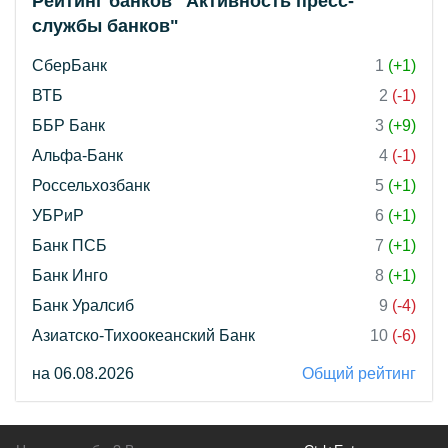
Рейтинг банков "Активность пресс-
службы банков"
СберБанк
1
(+1)
ВТБ
2
(-1)
ББР Банк
3
(+9)
Альфа-Банк
4
(-1)
Россельхозбанк
5
(+1)
УБРиР
6
(+1)
Банк ПСБ
7
(+1)
Банк Инго
8
(+1)
Банк Уралсиб
9
(-4)
Азиатско-Тихоокеанский Банк
10
(-6)
на 06.08.2026
Общий рейтинг