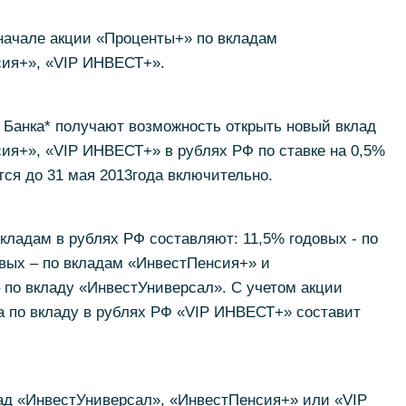
 начале акции «Проценты+» по вкладам
сия+», «VIP ИНВЕСТ+».
 Банка* получают возможность открыть новый вклад
ия+», «VIP ИНВЕСТ+» в рублях РФ по ставке на 0,5%
ся до 31 мая 2013года включительно.
кладам в рублях РФ составляют: 11,5% годовых - по
вых – по вкладам «ИнвестПенсия+» и
 по вкладу «ИнвестУниверсал». C учетом акции
а по вкладу в рублях РФ «VIP ИНВЕСТ+» составит
д «ИнвестУниверсал», «ИнвестПенсия+» или «VIP