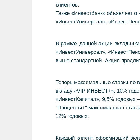
клиентов.
Также «Инвестбанк» объявляет о
«ИнвестУниверсал», «ИнвестПен
В рамках данной акции вкладчики
«ИнвестУниверсал», «ИнвестПенс
выше стандартной. Акция продлит
Теперь максимальные ставки по в
вкладу «VIP ИНВЕСТ+», 10% годо
«ИнвестКапитал», 9,5% годовых –
"Проценты+" максимальная ставк
12% годовых.
Каждый клиент, оформивший вкла