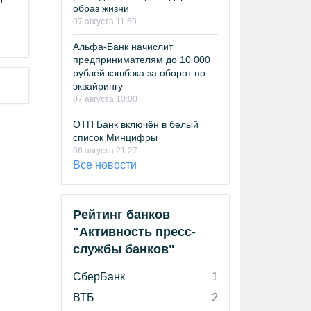
образ жизни
07 августа 11:50
Альфа-Банк начислит
предпринимателям до 10 000
рублей кэшбэка за оборот по
эквайрингу
07 августа 10:00
ОТП Банк включён в белый
список Минцифры
06 августа 21:27
Все новости
Рейтинг банков
"Активность пресс-
службы банков"
СберБанк
1
ВТБ
2