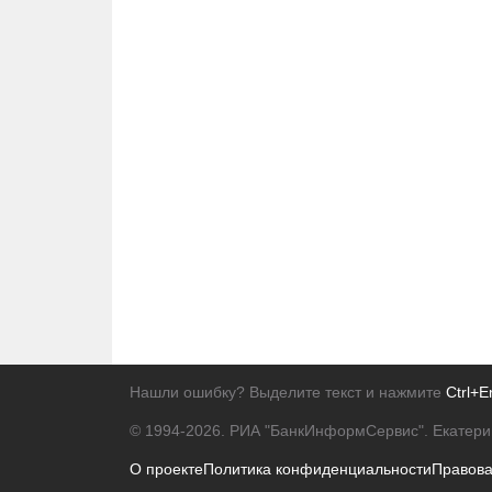
Нашли ошибку? Выделите текст и нажмите
Ctrl+E
© 1994-2026.
РИА "БанкИнформСервис". Екатери
О проекте
Политика конфиденциальности
Правов