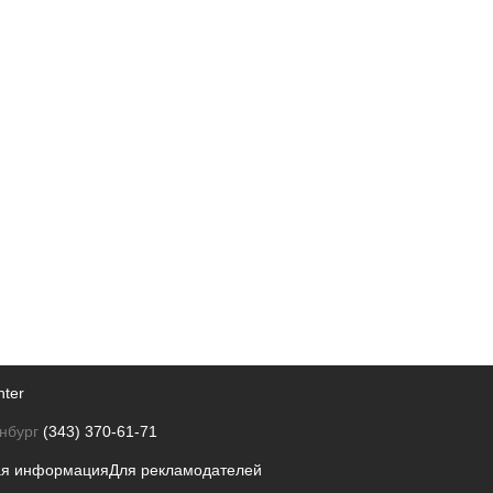
nter
нбург
(343) 370-61-71
ая информация
Для рекламодателей