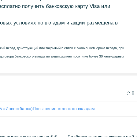
сплатно получить банковскую карту Visa или
овых условиях по вкладам и акции размещена в
ий вклад, действующий или закрытый в связи с окончанием срока вклада, при
договора банковского вклада по акции должно пройти не более 30 календарных
0
Б «Инвестбанк»)
Повышение ставок по вкладам
ка выгодных вкладов на 5-6
Подборка выгодных вкладов на 3-