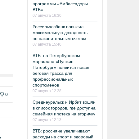
программы «Амбассадоры
ВТБ»
07 августа 16:30
Россельхозбанк повысил
максимальную доходность
по накопительным счетам
07 августа 15:40
ВТБ: на Петербургском
марафоне «Пушкин -
Петербург» появится новая
беговая трасса для
профессиональных
спортсменов
07 августа 12:28
0
Среднеуральск и Ирбит вошли
в список городов, где доступна
семейная ипотека на вторичку
07 августа 12:13
ВТБ: россияне увеличивают
расходы на спорт и здоровый
4