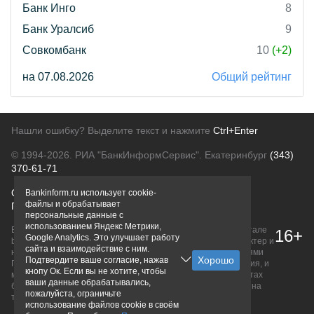
Банк Инго
8
Банк Уралсиб
9
Совкомбанк
10
(+2)
на 07.08.2026
Общий рейтинг
Нашли ошибку? Выделите текст и нажмите
Ctrl+Enter
© 1994-2026.
РИА "БанкИнформСервис". Екатеринбург
(343)
370-61-71
О проекте
Политика конфиденциальности
Bankinform.ru использует cookie-
файлы и обрабатывает
Правовая информация
Для рекламодателей
персональные данные с
использованием Яндекс Метрики,
Вся информация о продуктах банков, размещенная на портале
16+
Google Analytics. Это улучшает работу
bankinform.ru, носит исключительно ознакомительный характер и
сайта и взаимодействие с ним.
не является публичной офертой, определяемой положениями
Подтвердите ваше согласие, нажав
ГК РФ. Информация не содержит точного и полного описания, и
кнопу Ок. Если вы не хотите, чтобы
может быть изменена. Конечные условия уточняйте на сайтах
ваши данные обрабатывались,
банков или при личном обращении. Исключительное право на
пожалуйста, ограничьте
товарные знаки принадлежит их правообладателям.
использование файлов cookie в своём