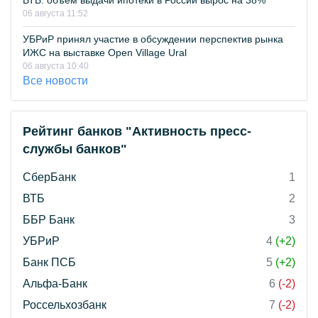
ВТБ: объем выдачи ипотеки в России вырос на 38%
06 августа 11:52
УБРиР принял участие в обсуждении перспектив рынка
ИЖС на выставке Open Village Ural
06 августа 10:40
Все новости
Рейтинг банков "Активность пресс-
службы банков"
СберБанк
1
ВТБ
2
ББР Банк
3
УБРиР
4
(+2)
Банк ПСБ
5
(+2)
Альфа-Банк
6
(-2)
Россельхозбанк
7
(-2)