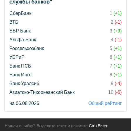
службы банков"
СберБанк
1
(+1)
ВТБ
2
(-1)
ББР Банк
3
(+9)
Альфа-Банк
4
(-1)
Россельхозбанк
5
(+1)
УБРиР
6
(+1)
Банк ПСБ
7
(+1)
Банк Инго
8
(+1)
Банк Уралсиб
9
(-4)
Азиатско-Тихоокеанский Банк
10
(-6)
на 06.08.2026
Общий рейтинг
Нашли ошибку? Выделите текст и нажмите
Ctrl+Enter