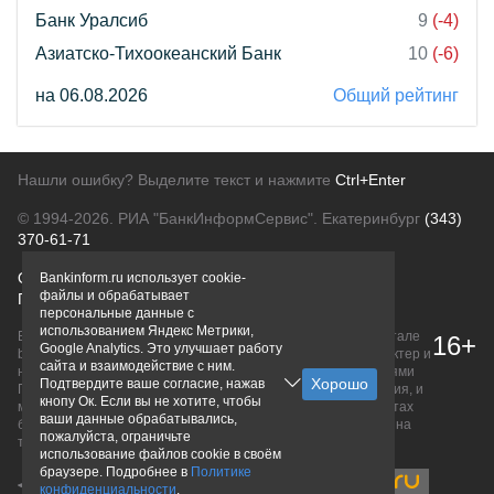
Банк Уралсиб
9
(-4)
Азиатско-Тихоокеанский Банк
10
(-6)
на 06.08.2026
Общий рейтинг
Нашли ошибку? Выделите текст и нажмите
Ctrl+Enter
© 1994-2026.
РИА "БанкИнформСервис". Екатеринбург
(343)
370-61-71
О проекте
Политика конфиденциальности
Bankinform.ru использует cookie-
файлы и обрабатывает
Правовая информация
Для рекламодателей
персональные данные с
использованием Яндекс Метрики,
Вся информация о продуктах банков, размещенная на портале
16+
Google Analytics. Это улучшает работу
bankinform.ru, носит исключительно ознакомительный характер и
сайта и взаимодействие с ним.
не является публичной офертой, определяемой положениями
Подтвердите ваше согласие, нажав
ГК РФ. Информация не содержит точного и полного описания, и
кнопу Ок. Если вы не хотите, чтобы
может быть изменена. Конечные условия уточняйте на сайтах
ваши данные обрабатывались,
банков или при личном обращении. Исключительное право на
пожалуйста, ограничьте
товарные знаки принадлежит их правообладателям.
использование файлов cookie в своём
браузере. Подробнее в
Политике
конфиденциальности
.