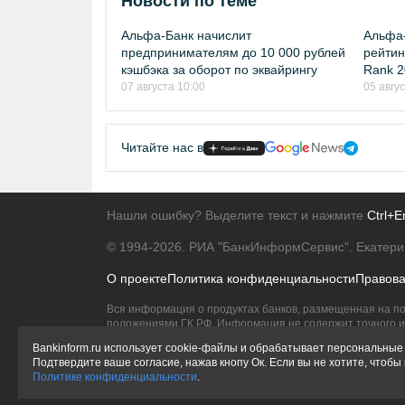
Новости по теме
Альфа-Банк начислит
Альфа-
предпринимателям до 10 000 рублей
рейтинг
кэшбэка за оборот по эквайрингу
Rank 2
07 августа 10:00
05 авгу
Читайте нас в
Нашли ошибку? Выделите текст и нажмите
Ctrl+E
© 1994-2026.
РИА "БанкИнформСервис". Екатери
О проекте
Политика конфиденциальности
Правов
Вся информация о продуктах банков, размещенная на по
положениями ГК РФ. Информация не содержит точного и 
Исключительное право на товарные знаки принадлежит 
Bankinform.ru использует cookie-файлы и обрабатывает персональные 
Подтвердите ваше согласие, нажав кнопу Ок. Если вы не хотите, чтоб
Политике конфиденциальности
.