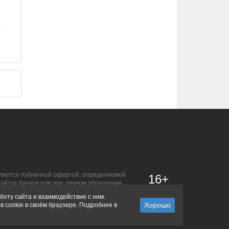
6
является публичной офертой, определяемой
16+
сайтах банков или при личном обращении.
боту сайта и взаимодействие с ним.
в cookie в своём браузере. Подробнее в