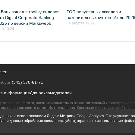
Банк вошел в тройку лидеров
ТОП популярных вкладов и
а Digital Corporate Banking
накопительных счетов. Июль-202
026 по версии Markswebb
04 августа 19:22
ста 13:24
nter
нбург
(343) 370-61-71
ая информация
Для рекламодателей
ртале bankinform.ru, носит исключительно ознакомительный характер и не 
полного описания, и может быть изменена. Конечные условия уточняйте на 
их правообладателям.
данные с использованием Яндекс Метрики, Google Analytics. Это улучшает ра
ы ваши данные обрабатывались, пожалуйста, ограничьте использование файло