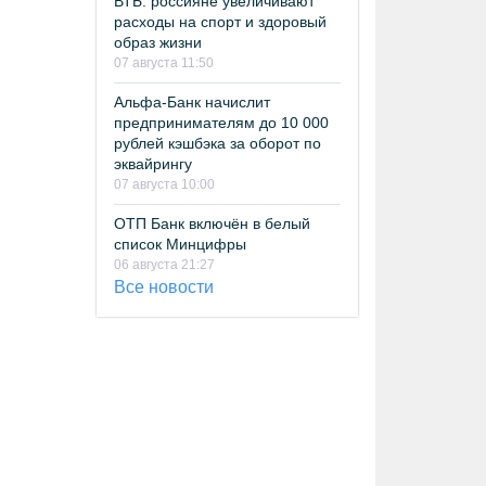
ВТБ: россияне увеличивают
расходы на спорт и здоровый
образ жизни
07 августа 11:50
Альфа-Банк начислит
предпринимателям до 10 000
рублей кэшбэка за оборот по
эквайрингу
07 августа 10:00
ОТП Банк включён в белый
список Минцифры
06 августа 21:27
Все новости