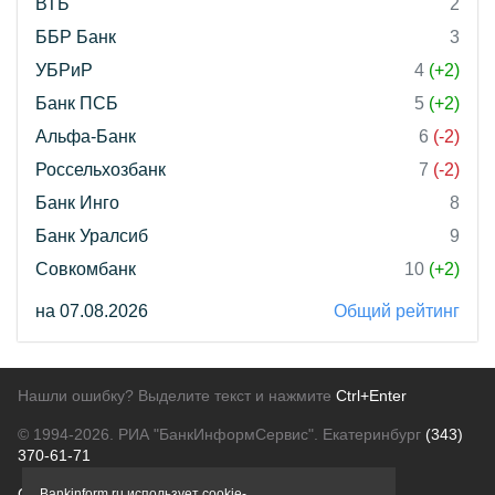
ВТБ
2
ББР Банк
3
УБРиР
4
(+2)
Банк ПСБ
5
(+2)
Альфа-Банк
6
(-2)
Россельхозбанк
7
(-2)
Банк Инго
8
Банк Уралсиб
9
Совкомбанк
10
(+2)
на 07.08.2026
Общий рейтинг
Нашли ошибку? Выделите текст и нажмите
Ctrl+Enter
© 1994-2026.
РИА "БанкИнформСервис". Екатеринбург
(343)
370-61-71
О проекте
Политика конфиденциальности
Bankinform.ru использует cookie-