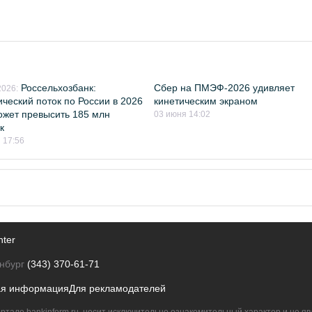
Россельхозбанк:
Сбер на ПМЭФ-2026 удивляет
026:
ический поток по России в 2026
кинетическим экраном
ожет превысить 185 млн
03 июня 14:02
к
 17:56
nter
нбург
(343) 370-61-71
ая информация
Для рекламодателей