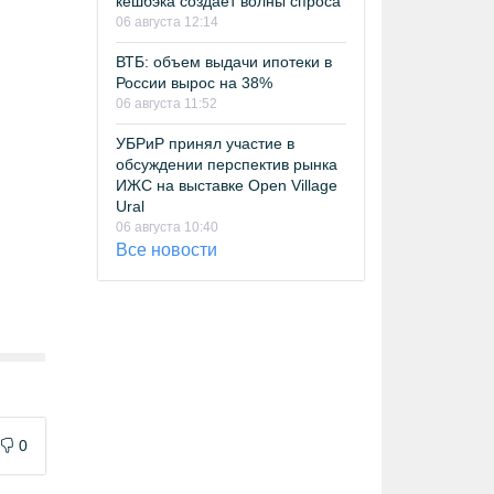
кешбэка создает волны спроса
06 августа 12:14
ВТБ: объем выдачи ипотеки в
России вырос на 38%
06 августа 11:52
УБРиР принял участие в
обсуждении перспектив рынка
ИЖС на выставке Open Village
Ural
06 августа 10:40
Все новости
0