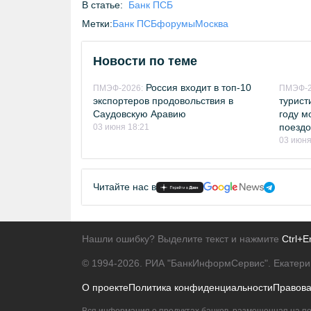
В статье:
Банк ПСБ
Метки:
Банк ПСБ
форумы
Москва
Новости по теме
Россия входит в топ-10
ПМЭФ-2026:
ПМЭФ-2
экспортеров продовольствия в
турист
Саудовскую Аравию
году м
поездо
03 июня 18:21
03 июня
Читайте нас в
Нашли ошибку? Выделите текст и нажмите
Ctrl+E
© 1994-2026.
РИА "БанкИнформСервис". Екатери
О проекте
Политика конфиденциальности
Правов