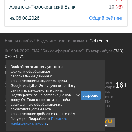
Азиатско-Тихоокеанский Банк
10
(-6)
на 06.08.2026
Общий рейтинг
Нашли ошибку? Выделите текст и нажмите
Ctrl+Enter
© 1994-2026.
РИА "БанкИнформСервис". Екатеринбург
(343)
370-61-71
О проекте
Политика конфиденциальности
Bankinform.ru использует cookie-
файлы и обрабатывает
Правовая информация
Для рекламодателей
персональные данные с
использованием Яндекс Метрики,
Вся информация о продуктах банков, размещенная на портале
16+
Google Analytics. Это улучшает работу
bankinform.ru, носит исключительно ознакомительный характер и
сайта и взаимодействие с ним.
не является публичной офертой, определяемой положениями
Подтвердите ваше согласие, нажав
ГК РФ. Информация не содержит точного и полного описания, и
кнопу Ок. Если вы не хотите, чтобы
может быть изменена. Конечные условия уточняйте на сайтах
ваши данные обрабатывались,
банков или при личном обращении. Исключительное право на
пожалуйста, ограничьте
товарные знаки принадлежит их правообладателям.
использование файлов cookie в своём
браузере. Подробнее в
Политике
конфиденциальности
.