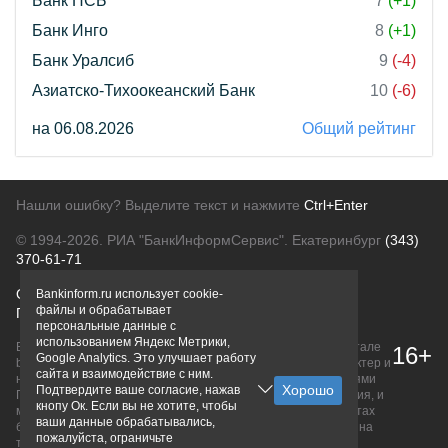
Банк ПСБ
7
(+1)
Банк Инго
8
(+1)
Банк Уралсиб
9
(-4)
Азиатско-Тихоокеанский Банк
10
(-6)
на 06.08.2026
Общий рейтинг
Нашли ошибку? Выделите текст и нажмите
Ctrl+Enter
© 1994-2026.
РИА "БанкИнформСервис". Екатеринбург
(343)
370-61-71
О проекте
Политика конфиденциальности
Bankinform.ru использует cookie-
файлы и обрабатывает
Правовая информация
Для рекламодателей
персональные данные с
использованием Яндекс Метрики,
Вся информация о продуктах банков, размещенная на портале
16+
Google Analytics. Это улучшает работу
bankinform.ru, носит исключительно ознакомительный характер и
сайта и взаимодействие с ним.
не является публичной офертой, определяемой положениями
Подтвердите ваше согласие, нажав
ГК РФ. Информация не содержит точного и полного описания, и
кнопу Ок. Если вы не хотите, чтобы
может быть изменена. Конечные условия уточняйте на сайтах
ваши данные обрабатывались,
банков или при личном обращении. Исключительное право на
пожалуйста, ограничьте
товарные знаки принадлежит их правообладателям.