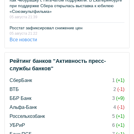
Как Чебурашку с ГигаЧатом подружили. В Екатеринбурге
при поддержке Сбера открылась выставка к юбилею
«Союзмультфильма»
05 августа 21:39
Росстат зафиксировал снижение цен
05 августа 21:22
Все новости
Рейтинг банков "Активность пресс-
службы банков"
СберБанк
1
(+1)
ВТБ
2
(-1)
ББР Банк
3
(+9)
Альфа-Банк
4
(-1)
Россельхозбанк
5
(+1)
УБРиР
6
(+1)