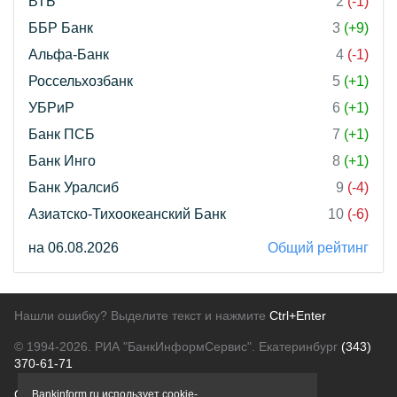
ВТБ
2
(-1)
ББР Банк
3
(+9)
Альфа-Банк
4
(-1)
Россельхозбанк
5
(+1)
УБРиР
6
(+1)
Банк ПСБ
7
(+1)
Банк Инго
8
(+1)
Банк Уралсиб
9
(-4)
Азиатско-Тихоокеанский Банк
10
(-6)
на 06.08.2026
Общий рейтинг
Нашли ошибку? Выделите текст и нажмите
Ctrl+Enter
© 1994-2026.
РИА "БанкИнформСервис". Екатеринбург
(343)
370-61-71
О проекте
Политика конфиденциальности
Bankinform.ru использует cookie-