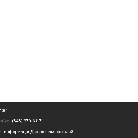
nter
нбург
(343) 370-61-71
ая информация
Для рекламодателей