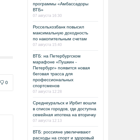
программы «Амбассадоры
ВТБ»
07 августа 16:30
Россельхозбанк повысил
максимальную доходность
по накопительным счетам
07 августа 15:40
ВТБ: на Петербургском
марафоне «Пушкин -
Петербург» появится новая
беговая трасса для
профессиональных
0
спортсменов
07 августа 12:28
Среднеуральск и Ирбит вошли
в список городов, где доступна
семейная ипотека на вторичку
07 августа 12:13
ВТБ: россияне увеличивают
расходы на спорт и здоровый