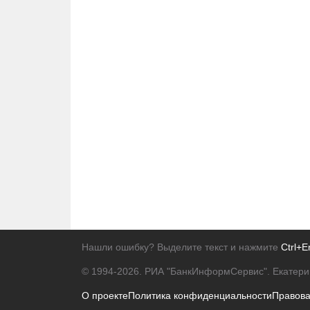
Нашли ошибку? Выделите текст и нажмите
Ctrl+E
© 1994-2026.
РИА "БанкИнформСервис". Екатери
О проекте
Политика конфиденциальности
Правов