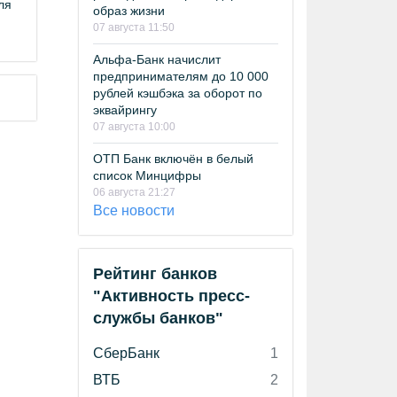
ля
образ жизни
07 августа 11:50
Альфа-Банк начислит
предпринимателям до 10 000
рублей кэшбэка за оборот по
эквайрингу
07 августа 10:00
ОТП Банк включён в белый
список Минцифры
06 августа 21:27
Все новости
Рейтинг банков
"Активность пресс-
службы банков"
СберБанк
1
ВТБ
2