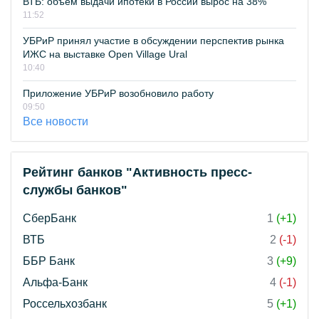
ВТБ: объем выдачи ипотеки в России вырос на 38%
11:52
УБРиР принял участие в обсуждении перспектив рынка
ИЖС на выставке Open Village Ural
10:40
Приложение УБРиР возобновило работу
09:50
Все новости
Рейтинг банков "Активность пресс-
службы банков"
СберБанк
1
(+1)
ВТБ
2
(-1)
ББР Банк
3
(+9)
Альфа-Банк
4
(-1)
Россельхозбанк
5
(+1)