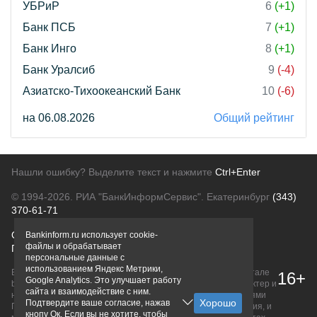
УБРиР
6
(+1)
Банк ПСБ
7
(+1)
Банк Инго
8
(+1)
Банк Уралсиб
9
(-4)
Азиатско-Тихоокеанский Банк
10
(-6)
на 06.08.2026
Общий рейтинг
Нашли ошибку? Выделите текст и нажмите
Ctrl+Enter
© 1994-2026.
РИА "БанкИнформСервис". Екатеринбург
(343)
370-61-71
О проекте
Политика конфиденциальности
Bankinform.ru использует cookie-
файлы и обрабатывает
Правовая информация
Для рекламодателей
персональные данные с
использованием Яндекс Метрики,
Вся информация о продуктах банков, размещенная на портале
16+
Google Analytics. Это улучшает работу
bankinform.ru, носит исключительно ознакомительный характер и
сайта и взаимодействие с ним.
не является публичной офертой, определяемой положениями
Подтвердите ваше согласие, нажав
ГК РФ. Информация не содержит точного и полного описания, и
кнопу Ок. Если вы не хотите, чтобы