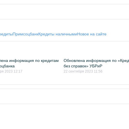
редиты
Примсоцбанк
Кредиты наличными
Новое на сайте
лена информация по кредитам
Обновлена информация по «Кред
оцбанка
без справок» УБРиР
ря 2023 12:17
22 сентября 2023 11:56