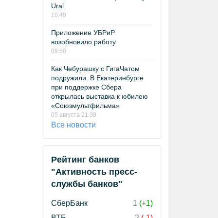
Ural
10:40
Приложение УБРиР
возобновило работу
09:50
Как Чебурашку с ГигаЧатом
подружили. В Екатеринбурге
при поддержке Сбера
открылась выставка к юбилею
«Союзмультфильма»
05 августа 21:39
Все новости
Рейтинг банков
"Активность пресс-
службы банков"
СберБанк
1
(+1)
ВТБ
2
(-1)