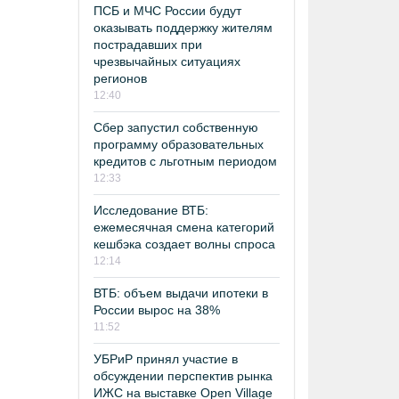
ПСБ и МЧС России будут
оказывать поддержку жителям
пострадавших при
чрезвычайных ситуациях
регионов
12:40
Сбер запустил собственную
программу образовательных
кредитов с льготным периодом
12:33
Исследование ВТБ:
ежемесячная смена категорий
кешбэка создает волны спроса
12:14
ВТБ: объем выдачи ипотеки в
России вырос на 38%
11:52
УБРиР принял участие в
обсуждении перспектив рынка
ИЖС на выставке Open Village