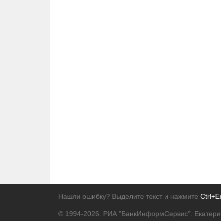
Нашли ошибку? Выделите текст и нажмите
Ctrl+E
© 1994-2026.
РИА "БанкИнформСервис". Екатери