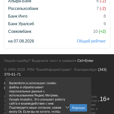
Альфа-Банк
6
(-2)
Россельхозбанк
7
(-2)
Банк Инго
8
Банк Уралсиб
9
Совкомбанк
10
(+2)
на 07.08.2026
Общий рейтинг
Нашли ошибку? Выделите текст и нажмите
Ctrl+Enter
© 1994-2026.
РИА "БанкИнформСервис". Екатеринбург
(343)
370-61-71
О проекте
Политика конфиденциальности
Bankinform.ru использует cookie-
файлы и обрабатывает
Правовая информация
Для рекламодателей
персональные данные с
использованием Яндекс Метрики,
Вся информация о продуктах банков, размещенная на портале
16+
Google Analytics. Это улучшает работу
bankinform.ru, носит исключительно ознакомительный характер и
сайта и взаимодействие с ним.
не является публичной офертой, определяемой положениями
Подтвердите ваше согласие, нажав
ГК РФ. Информация не содержит точного и полного описания, и
кнопу Ок. Если вы не хотите, чтобы
может быть изменена. Конечные условия уточняйте на сайтах